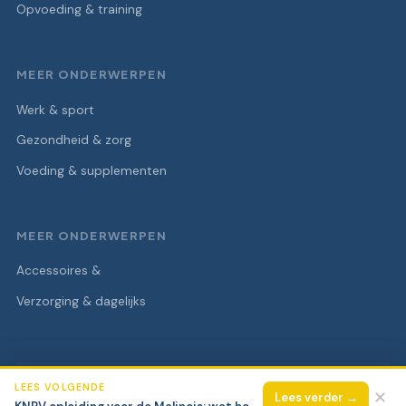
Opvoeding & training
MEER ONDERWERPEN
Werk & sport
Gezondheid & zorg
Voeding & supplementen
MEER ONDERWERPEN
Accessoires &
Verzorging & dagelijks
LEES VOLGENDE
© 2026 Perro de la Casa Negra
Alle rechten voorbehouden.
✕
Lees verder →