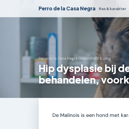
Perro de la Casa Negra
Ras & karakter
Perro de la Casa Negra
›
Gezondheid & zorg
Hip dysplasie bij d
behandelen, voor
De Malinois is een hond met kar