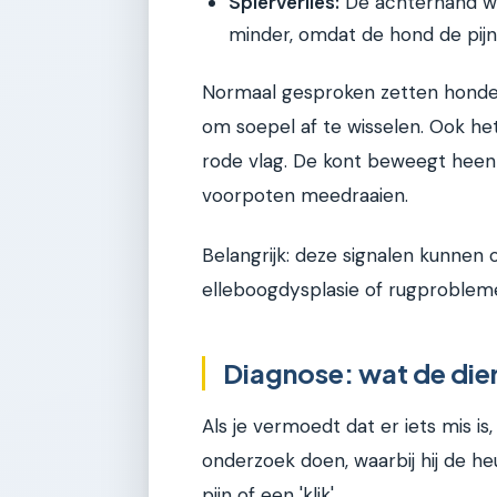
Spierverlies:
De achterhand wo
minder, omdat de hond de pijn
Normaal gesproken zetten honden 
om soepel af te wisselen. Ook h
rode vlag. De kont beweegt heen
voorpoten meedraaien.
Belangrijk: deze signalen kunnen
elleboogdysplasie of rugproblemen
Diagnose: wat de dier
Als je vermoedt dat er iets mis is,
onderzoek doen, waarbij hij de h
pijn of een 'klik'.