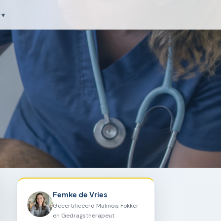
 ▾
Femke de Vries
Gecertificeerd Malinois Fokker
en Gedragstherapeut