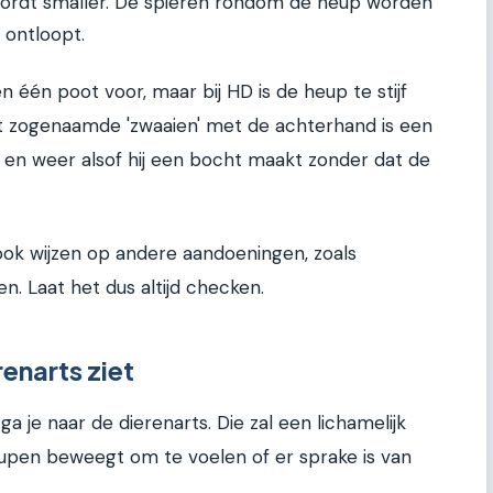
rdt smaller. De spieren rondom de heup worden
 ontloopt.
één poot voor, maar bij HD is de heup te stijf
et zogenaamde 'zwaaien' met de achterhand is een
 en weer alsof hij een bocht maakt zonder dat de
 ook wijzen op andere aandoeningen, zoals
. Laat het dus altijd checken.
enarts ziet
 ga je naar de dierenarts. Die zal een lichamelijk
eupen beweegt om te voelen of er sprake is van