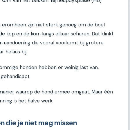
e kom van het bekken. Bij heupdysplasie (HD)
n eromheen zijn niet sterk genoeg om de boel
de kop en de kom langs elkaar schuren. Dat klinkt
 een aandoening die vooral voorkomt bij grotere
r helaas bij.
r. Sommige honden hebben er weinig last van,
r gehandicapt.
e manier waarop de hond ermee omgaat. Maar één
enning is het halve werk.
n die je niet mag missen