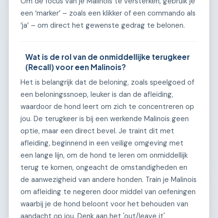
Om de focus van je Malinois te versterken, gebruik je
een ‘marker’ – zoals een klikker of een commando als
‘ja’ – om direct het gewenste gedrag te belonen.
Wat is de rol van de onmiddellijke terugkeer
(Recall) voor een Malinois?
Het is belangrijk dat de beloning, zoals speelgoed of
een beloningssnoep, leuker is dan de afleiding,
waardoor de hond leert om zich te concentreren op
jou. De terugkeer is bij een werkende Malinois geen
optie, maar een direct bevel. Je traint dit met
afleiding, beginnend in een veilige omgeving met
een lange lijn, om de hond te leren om onmiddellijk
terug te komen, ongeacht de omstandigheden en
de aanwezigheid van andere honden. Train je Malinois
om afleiding te negeren door middel van oefeningen
waarbij je de hond beloont voor het behouden van
aandacht op jou. Denk aan het 'out/leave it'